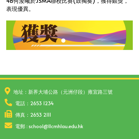
4B何浚曦於JSMA聯校比賽(鼓獨奏)，獲得銀獎，
表現優異。
地址：新界大埔公路（元洲仔段）雍宜路三號
電話：2653 1234
傳真：2653 2111
電郵 : school@llcmhlau.edu.hk