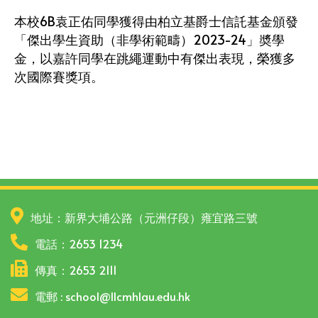
本校6B袁正佑同學獲得由柏立基爵士信託基金頒發
「傑出學生資助（非學術範疇）2023-24」奬學
金，以嘉許同學在跳繩運動中有傑出表現，榮獲多
次國際賽獎項。
地址：新界大埔公路（元洲仔段）雍宜路三號
電話：2653 1234
傳真：2653 2111
電郵 : school@llcmhlau.edu.hk